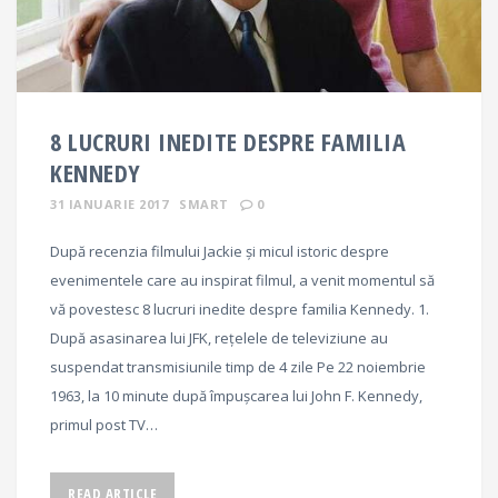
8 LUCRURI INEDITE DESPRE FAMILIA
KENNEDY
31 IANUARIE 2017
SMART
0
După recenzia filmului Jackie și micul istoric despre
evenimentele care au inspirat filmul, a venit momentul să
vă povestesc 8 lucruri inedite despre familia Kennedy. 1.
După asasinarea lui JFK, rețelele de televiziune au
suspendat transmisiunile timp de 4 zile Pe 22 noiembrie
1963, la 10 minute după împuşcarea lui John F. Kennedy,
primul post TV…
READ ARTICLE