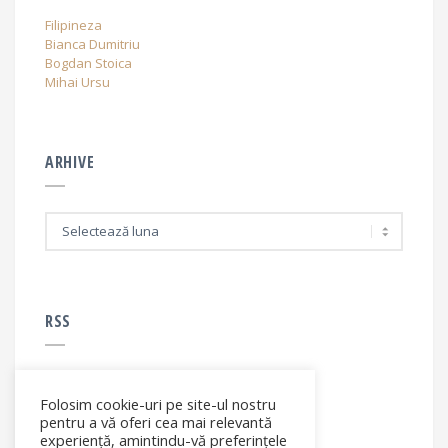
Filipineza
Bianca Dumitriu
Bogdan Stoica
Mihai Ursu
ARHIVE
A
r
h
i
v
e
RSS
Folosim cookie-uri pe site-ul nostru
RSS - articole
pentru a vă oferi cea mai relevantă
experiență, amintindu-vă preferințele