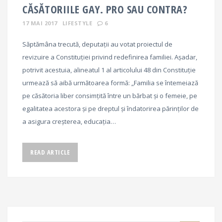
CĂSĂTORIILE GAY. PRO SAU CONTRA?
17 MAI 2017
LIFESTYLE
6
Săptămâna trecută, deputaţii au votat proiectul de
revizuire a Constituţiei privind redefinirea familiei. Așadar,
potrivit acestuia, alineatul 1 al articolului 48 din Constituţie
urmează să aibă următoarea formă: „Familia se întemeiază
pe căsătoria liber consimţită între un bărbat şi o femeie, pe
egalitatea acestora şi pe dreptul şi îndatorirea părinţilor de
a asigura creşterea, educaţia…
READ ARTICLE