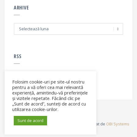
ARHIVE
A
r
h
i
v
e
RSS
Folosim cookie-uri pe site-ul nostru
RSS - articole
pentru a vă oferi cea mai relevantă
experiență, amintindu-vă preferințele
și vizitele repetate. Făcând clic pe
„Sunt de acord”, sunteți de acord cu
utilizarea cookie-urilor.
Sunt de acord
© Elena Filip. All rights reserved ® - Site dezvoltat de
OBI Systems