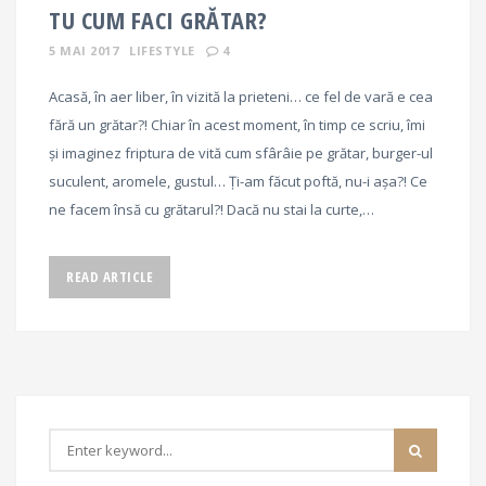
TU CUM FACI GRĂTAR?
5 MAI 2017
LIFESTYLE
4
Acasă, în aer liber, în vizită la prieteni… ce fel de vară e cea
fără un grătar?! Chiar în acest moment, în timp ce scriu, îmi
și imaginez friptura de vită cum sfârâie pe grătar, burger-ul
suculent, aromele, gustul… Ți-am făcut poftă, nu-i așa?! Ce
ne facem însă cu grătarul?! Dacă nu stai la curte,…
READ ARTICLE