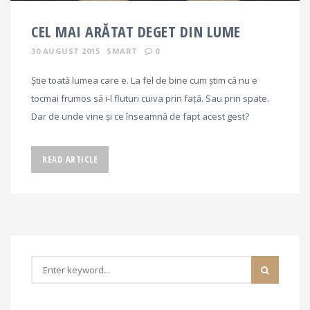
CEL MAI ARĂTAT DEGET DIN LUME
30 AUGUST 2015
SMART
0
Știe toată lumea care e. La fel de bine cum știm că nu e
tocmai frumos să i-l fluturi cuiva prin față. Sau prin spate.
Dar de unde vine și ce înseamnă de fapt acest gest?
READ ARTICLE