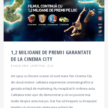
1,2 MILIOANE DE PREMII GARANTATE
DE LA CINEMA CITY
8 IULIE 2016
LIFESTYLE
0
Am spus cu fiecare ocazie că sunt mare fan Cinema City
din două motive: calitatea experienței cinematografice și
geniala echipă de marketing. Nu neapărat în ordinea asta.
Calitatea este ușor de demonstrat și vă voi povesti mai
multe despre asta mai jos. Dar hai să începem cu începutul.
Haideți să vă prezint uimitoarea echipă din…