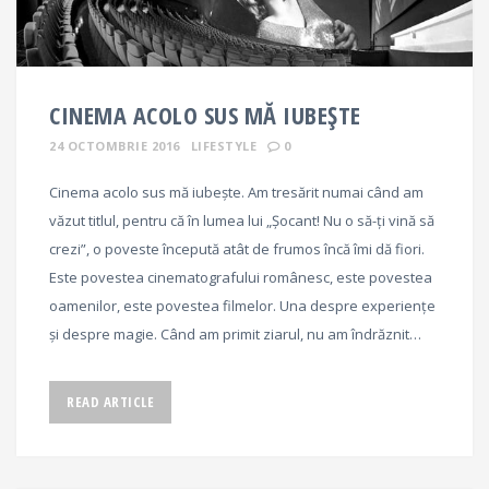
CINEMA ACOLO SUS MĂ IUBEȘTE
24 OCTOMBRIE 2016
LIFESTYLE
0
Cinema acolo sus mă iubește. Am tresărit numai când am
văzut titlul, pentru că în lumea lui „Șocant! Nu o să-ți vină să
crezi”, o poveste începută atât de frumos încă îmi dă fiori.
Este povestea cinematografului românesc, este povestea
oamenilor, este povestea filmelor. Una despre experiențe
și despre magie. Când am primit ziarul, nu am îndrăznit…
READ ARTICLE