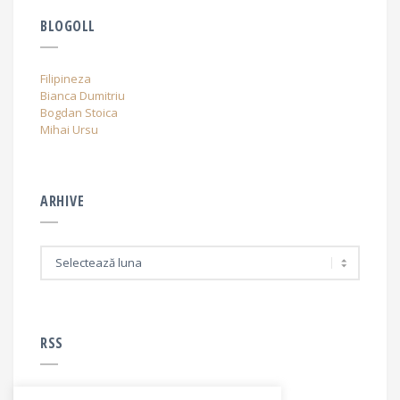
BLOGOLL
Filipineza
Bianca Dumitriu
Bogdan Stoica
Mihai Ursu
ARHIVE
A
r
h
i
v
e
RSS