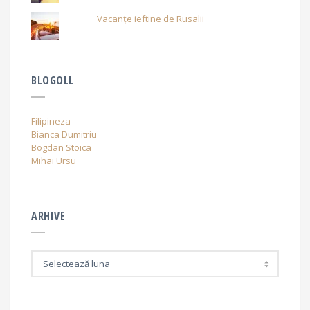
Vacanțe ieftine de Rusalii
BLOGOLL
Filipineza
Bianca Dumitriu
Bogdan Stoica
Mihai Ursu
ARHIVE
A
r
h
i
v