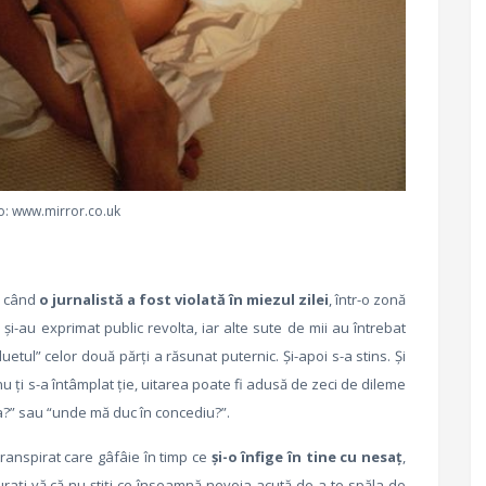
o: www.mirror.co.uk
i când
o jurnalistă a fost violată în miezul zilei
, într-o zonă
 şi-au exprimat public revolta, iar alte sute de mii au întrebat
uetul” celor două părţi a răsunat puternic. Şi-apoi s-a stins. Şi
u ţi s-a întâmplat ţie, uitarea poate fi adusă de zeci de dileme
ta?” sau “unde mă duc în concediu?”.
transpirat care gâfâie în timp ce
şi-o înfige în tine cu nesaţ
,
curaţi-vă că nu ştiţi ce înseamnă nevoia acută de a te spăla de