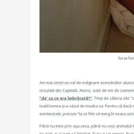
Sursa fot
Am mai simţit un val de indignare asemănător atunc
circulată din Capitală. Atunci, sute de mii de oameni
“da’ cu ce era îmbrăcată?”
. Timp de câteva zile “d
toată lumea şi-a văzut de treaba sa. Pentru că dacă n
existenţiale, precum “la ce film să merg în seara as
Până nu treci prin aşa ceva, până nu vezi animalul 
nu poţi, n-ai cum să înţelegi. Şi nu e un reproş. Bu