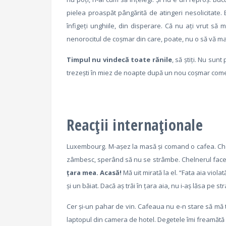
pielea proaspăt pângărită de atingeri nesolicitate. 
înfigeţi unghiile, din disperare. Că nu aţi vrut să
nenorocitul de coşmar din care, poate, nu o să vă mai
Timpul nu vindecă toate rănile
, să ştiţi. Nu sun
trezeşti în miez de noapte după un nou coşmar com
Reacții internaționale
Luxembourg. M-aşez la masă şi comand o cafea. Chel
zâmbesc, sperând să nu se strâmbe. Chelnerul face oc
ţara mea. Acasă!
Mă uit mirată la el. “Fata aia violat
şi un băiat. Dacă aş trăi în ţara aia, nu i-aş lăsa pe s
Cer şi-un pahar de vin. Cafeaua nu e-n stare să mă tr
laptopul din camera de hotel. Degetele îmi freamătă 