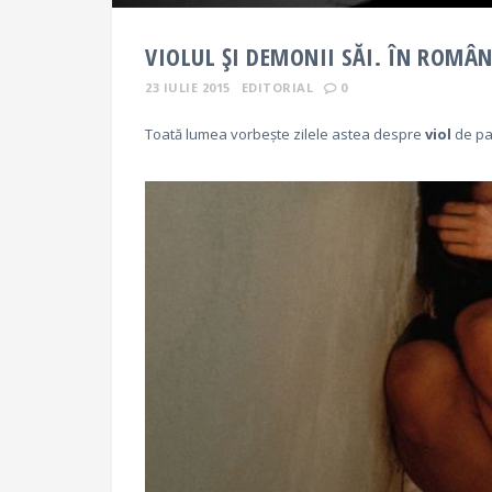
VIOLUL ŞI DEMONII SĂI. ÎN ROMÂN
23 IULIE 2015
EDITORIAL
0
Toată lumea vorbeşte zilele astea despre
viol
de pa