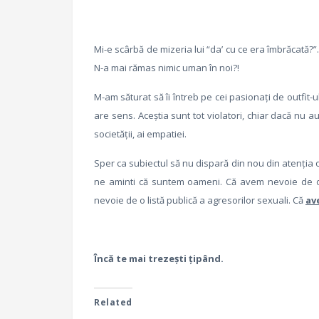
Mi-e scârbă de mizeria lui “da’ cu ce era îmbrăcată?”
N-a mai rămas nimic uman în noi?!
M-am săturat să îi întreb pe cei pasionaţi de outfit-u
are sens. Aceştia sunt tot violatori, chiar dacă nu au 
societăţii, ai empatiei.
Sper ca subiectul să nu dispară din nou din atenţia o
ne aminti că suntem oameni. Că avem nevoie de o
nevoie de o listă publică a agresorilor sexuali. Că
av
Încă te mai trezeşti ţipând.
Related