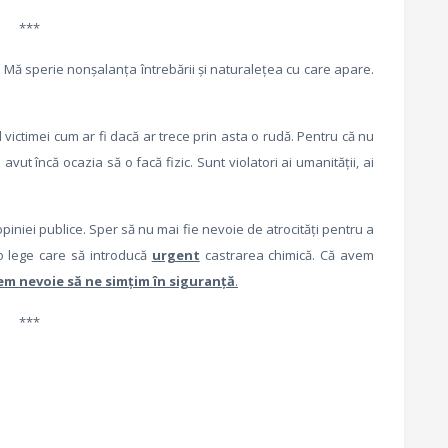
***
. Mă sperie nonşalanţa întrebării şi naturaleţea cu care apare.
l victimei cum ar fi dacă ar trece prin asta o rudă. Pentru că nu
avut încă ocazia să o facă fizic. Sunt violatori ai umanităţii, ai
piniei publice. Sper să nu mai fie nevoie de atrocităţi pentru a
 lege care să introducă
urgent
castrarea chimică. Că avem
em nevoie să ne simţim în siguranţă
.
***