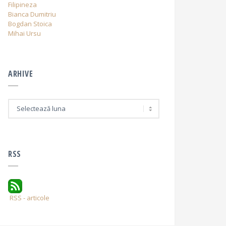
Filipineza
Bianca Dumitriu
Bogdan Stoica
Mihai Ursu
ARHIVE
A
r
h
i
v
e
RSS
RSS - articole