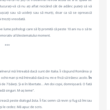
Bucuraţi-vă că nu aţi aflat nicicând cât de adânc puteţi să vă
 muşcaţi sau să ucideţi sau să muriţi, doar ca să se oprească
 treziţi vreodată.
t pe lume psihologi care să îţi promită că peste 10 ani nu o să te
emorativ al blestematului moment.
***
nerul mă întreabă dacă sunt din Italia. Îi răspund România şi
hii mari şi mă întreabă dacă nu mi-e frică să trăiesc acolo.
În
ă de 7 băieţi. Şi ei în libertate… Am doi copii, domnişoară. O fată
tradă singuri. M-aş teme”.
eacă peste dialogul ăsta. Îi fac semn că revin şi fug să îmi iau
şi le cedez. Mă apuc de scris.