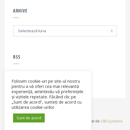
ARHIVE
A
r
h
i
v
e
RSS
Folosim cookie-uri pe site-ul nostru
RSS - articole
pentru a vă oferi cea mai relevantă
experiență, amintindu-vă preferințele
și vizitele repetate. Făcând clic pe
„Sunt de acord”, sunteți de acord cu
utilizarea cookie-urilor.
Sunt de acord
© Elena Filip. All rights reserved ® - Site dezvoltat de
OBI Systems