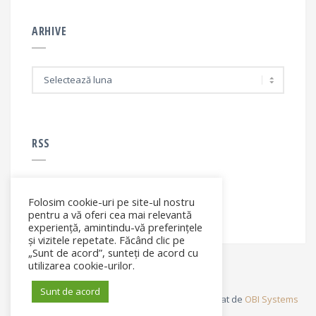
ARHIVE
A
r
h
i
v
e
RSS
Folosim cookie-uri pe site-ul nostru
RSS - articole
pentru a vă oferi cea mai relevantă
experiență, amintindu-vă preferințele
și vizitele repetate. Făcând clic pe
„Sunt de acord”, sunteți de acord cu
utilizarea cookie-urilor.
Sunt de acord
© Elena Filip. All rights reserved ® - Site dezvoltat de
OBI Systems