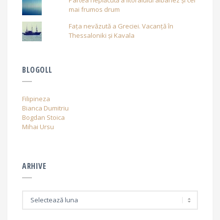
Partea neplăcută a litoralului albanez și cel
mai frumos drum
Fața nevăzută a Greciei. Vacanță în
Thessaloniki și Kavala
BLOGOLL
Filipineza
Bianca Dumitriu
Bogdan Stoica
Mihai Ursu
ARHIVE
A
r
h