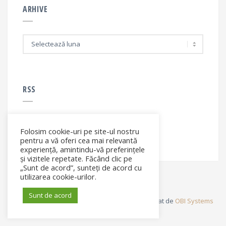
ARHIVE
A
r
h
i
v
e
RSS
Folosim cookie-uri pe site-ul nostru
RSS - articole
pentru a vă oferi cea mai relevantă
experiență, amintindu-vă preferințele
și vizitele repetate. Făcând clic pe
„Sunt de acord”, sunteți de acord cu
utilizarea cookie-urilor.
Sunt de acord
© Elena Filip. All rights reserved ® - Site dezvoltat de
OBI Systems