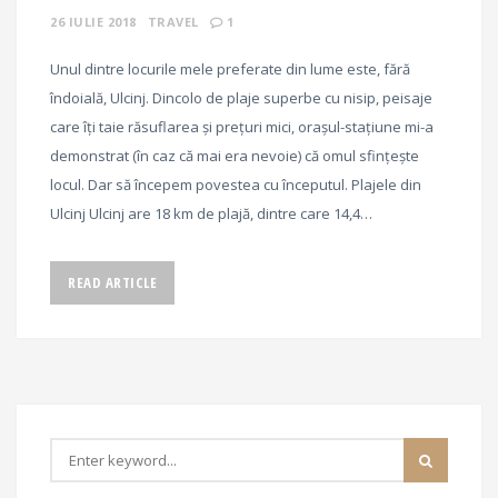
26 IULIE 2018
TRAVEL
1
Unul dintre locurile mele preferate din lume este, fără
îndoială, Ulcinj. Dincolo de plaje superbe cu nisip, peisaje
care îți taie răsuflarea și prețuri mici, orașul-stațiune mi-a
demonstrat (în caz că mai era nevoie) că omul sfințește
locul. Dar să începem povestea cu începutul. Plajele din
Ulcinj Ulcinj are 18 km de plajă, dintre care 14,4…
READ ARTICLE