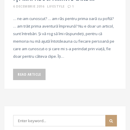
6 DECEMBRIE 2016
LIFESTYLE
1
… ne-am cunoscut? … am râs pentru prima oară cu poftă?
… am trăit prima aventură împreună? Nu e doar un articol,
sunt întrebări. Și vă rog să îmi răspundeți, pentru că
memoria nu mă ajută întotdeauna cu fiecare persoană pe
care am cunoscut-o și care mi s-a perindat prin viață, fie
doar pentru câteva clipe. Îți…
READ ARTICLE