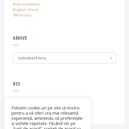
Bianca Dumitriu
Bogdan Stoica
Mihai Ursu
ARHIVE
A
r
h
i
v
e
RSS
Folosim cookie-uri pe site-ul nostru
RSS - articole
pentru a vă oferi cea mai relevantă
experiență, amintindu-vă preferințele
și vizitele repetate. Făcând clic pe
„Sunt de acord”, sunteți de acord cu