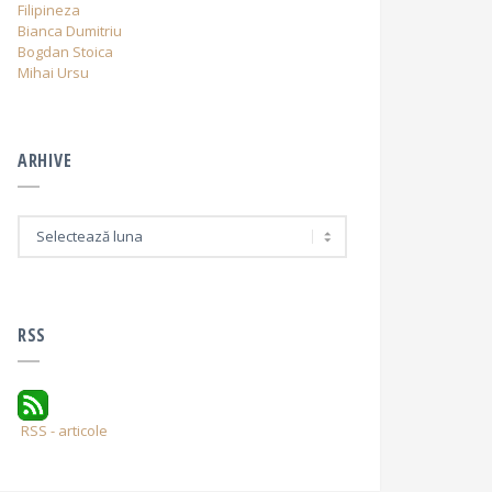
Filipineza
Bianca Dumitriu
Bogdan Stoica
Mihai Ursu
ARHIVE
A
r
h
i
v
e
RSS
RSS - articole