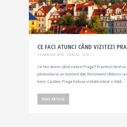
CE FACI ATUNCI CÂND VIZITEZI PR
13 APRILIE 2016
TRAVEL
0
Ce faci atunci când vizitezi Praga?! În primul rând nu
plictiseala la un moment dat. Recomand călduros un ci
bere. Ca idee, Praga trebuie vizitată măcar o dată…
READ ARTICLE