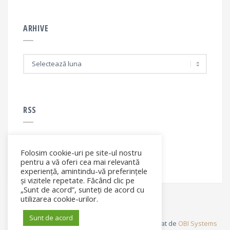
ARHIVE
A
r
h
i
v
e
RSS
Folosim cookie-uri pe site-ul nostru
RSS - articole
pentru a vă oferi cea mai relevantă
experiență, amintindu-vă preferințele
și vizitele repetate. Făcând clic pe
„Sunt de acord”, sunteți de acord cu
utilizarea cookie-urilor.
Sunt de acord
© Elena Filip. All rights reserved ® - Site dezvoltat de
OBI Systems