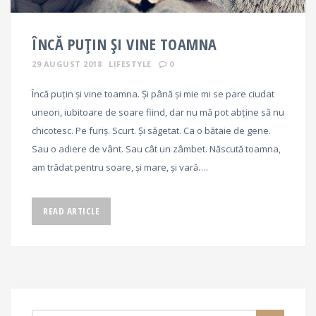
ÎNCĂ PUȚIN ȘI VINE TOAMNA
29 AUGUST 2018
LIFESTYLE
0
Încă puțin și vine toamna. Și până și mie mi se pare ciudat
uneori, iubitoare de soare fiind, dar nu mă pot abține să nu
chicotesc. Pe furiș. Scurt. Și săgetat. Ca o bătaie de gene.
Sau o adiere de vânt. Sau cât un zâmbet. Născută toamna,
am trădat pentru soare, și mare, și vară….
READ ARTICLE