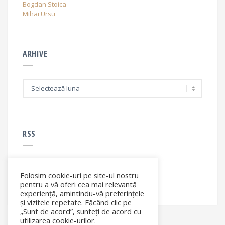
Bogdan Stoica
Mihai Ursu
ARHIVE
A
r
h
i
v
e
RSS
Folosim cookie-uri pe site-ul nostru
RSS - articole
pentru a vă oferi cea mai relevantă
experiență, amintindu-vă preferințele
și vizitele repetate. Făcând clic pe
„Sunt de acord”, sunteți de acord cu
utilizarea cookie-urilor.