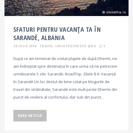
SFATURI PENTRU VACANȚA TA ÎN
SARANDË, ALBANIA
28 IULIE 2016
TRAVEL
,
UNCATEGORIZED @RO
3
După ce am terminat de vizitat plajele de după Dhermi, ne-
am îndreptat spre destinația în care urma să ne petrecem
următoarele 5 zile: Sarandë. RoadTrip. Zilele 8-9. Vacanță
în Sarandë Un loc destul de bine cotat pe blogurile de
travel din străinătate, Sarandë este mult peste Dhermi din
punct de vedere al confortului, dar sub din punct…
READ ARTICLE