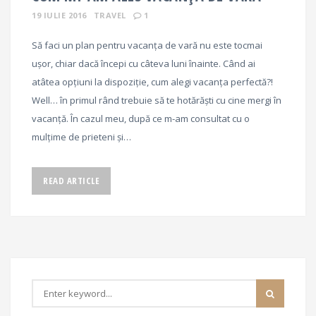
19 IULIE 2016
TRAVEL
1
Să faci un plan pentru vacanța de vară nu este tocmai
ușor, chiar dacă începi cu câteva luni înainte. Când ai
atâtea opțiuni la dispoziție, cum alegi vacanța perfectă?!
Well… în primul rând trebuie să te hotărăști cu cine mergi în
vacanță. În cazul meu, după ce m-am consultat cu o
mulțime de prieteni și…
READ ARTICLE