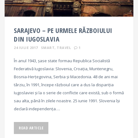
SARAJEVO – PE URMELE RĂZBOIULUI
DIN IUGOSLAVIA
24 IULIE 2017
SMART
,
TRAVEL
1
În anul 1943, șase state formau Republica Socialistă
Federativă Iugoslavia: Slovenia, Croația, Muntenegru,
Bosnia-Herțegovina, Serbia și Macedonia. 48 de ani mai
târziu, în 1991, începe războiul care a dus la dispariția
Iugoslaviei și la o serie de conflicte care există, sub o formă
sau alta, până în zilele noastre. 25 iunie 1991. Slovenia își
declară independența….
READ ARTICLE