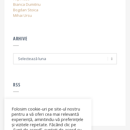
Bianca Dumitriu
Bogdan Stoica
Mihai Ursu
ARHIVE
A
r
h
i
v
e
RSS
Folosim cookie-uri pe site-ul nostru
RSS - articole
pentru a vă oferi cea mai relevantă
experiență, amintindu-vă preferințele
și vizitele repetate. Făcând clic pe
„Sunt de acord”, sunteți de acord cu