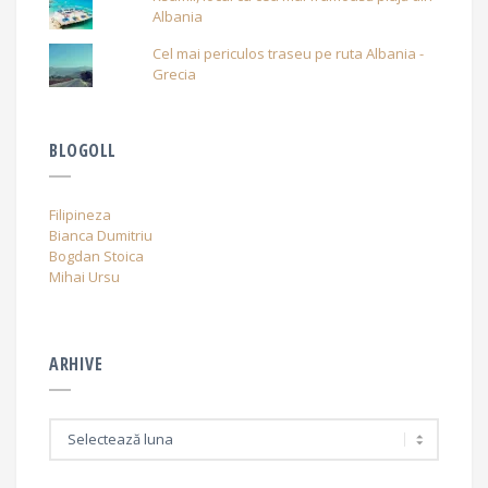
Albania
Cel mai periculos traseu pe ruta Albania -
Grecia
BLOGOLL
Filipineza
Bianca Dumitriu
Bogdan Stoica
Mihai Ursu
ARHIVE
A
r
h
i