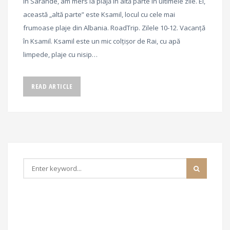
în Sarandë, am mers la plajă în altă parte în ultimele zile. Ei,
această „altă parte” este Ksamil, locul cu cele mai
frumoase plaje din Albania. RoadTrip. Zilele 10-12. Vacanță
în Ksamil. Ksamil este un mic colțișor de Rai, cu apă
limpede, plaje cu nisip…
READ ARTICLE