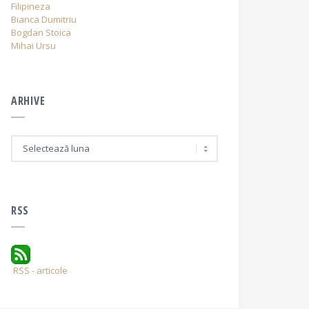
Filipineza
Bianca Dumitriu
Bogdan Stoica
Mihai Ursu
ARHIVE
A
r
h
i
v
e
RSS
RSS - articole