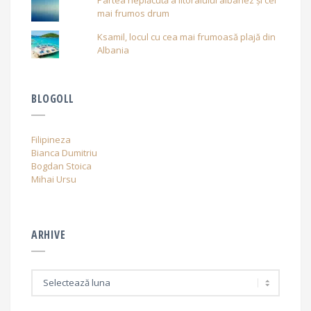
Partea neplăcută a litoralului albanez și cel
mai frumos drum
Ksamil, locul cu cea mai frumoasă plajă din
Albania
BLOGOLL
Filipineza
Bianca Dumitriu
Bogdan Stoica
Mihai Ursu
ARHIVE
A
r
h