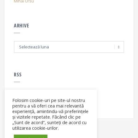
Mihai Ursu
ARHIVE
A
r
h
i
v
e
RSS
Folosim cookie-uri pe site-ul nostru
RSS - articole
pentru a vă oferi cea mai relevantă
experiență, amintindu-vă preferințele
și vizitele repetate. Făcând clic pe
„Sunt de acord”, sunteți de acord cu
utilizarea cookie-urilor.