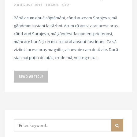
2 AUGUST 2017
TRAVEL
2
Până acum două săptămâni, când auzeam Sarajevo, mă
gândeam instant la război. Acum că am vizitat acest oraș,
când aud Sarajevo, mă gândesc la oameni prietenoși,
mâncare bună și un mix cultural absout fascinant. Ca să
vizitezi acest oraș magnific, ai nevoie cam de 4 zile. Dacă
stai mai puțin de atât, crede-mă, vei regreta….
READ ARTICLE