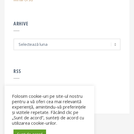
ARHIVE
A
r
h
i
v
e
RSS
Folosim cookie-uri pe site-ul nostru
RSS - articole
pentru a vă oferi cea mai relevantă
experiență, amintindu-vă preferințele
și vizitele repetate. Făcând clic pe
„Sunt de acord”, sunteți de acord cu
utilizarea cookie-urilor.