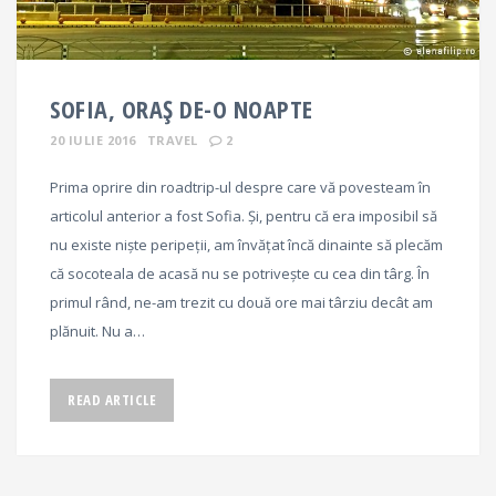
SOFIA, ORAȘ DE-O NOAPTE
20 IULIE 2016
TRAVEL
2
Prima oprire din roadtrip-ul despre care vă povesteam în
articolul anterior a fost Sofia. Și, pentru că era imposibil să
nu existe niște peripeții, am învățat încă dinainte să plecăm
că socoteala de acasă nu se potrivește cu cea din târg. În
primul rând, ne-am trezit cu două ore mai târziu decât am
plănuit. Nu a…
READ ARTICLE