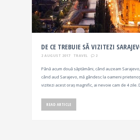
DE CE TREBUIE SĂ VIZITEZI SARAJE
2 AUGUST 2017
TRAVEL
2
Până acum două săptămâni, când auzeam Sarajevo, m
când aud Sarajevo, mă gândesc la oameni prietenoși
vizitezi acest oraș magnific, ai nevoie cam de 4 zile.
READ ARTICLE