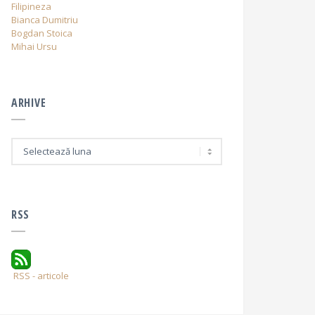
Filipineza
Bianca Dumitriu
Bogdan Stoica
Mihai Ursu
ARHIVE
A
r
h
i
v
e
RSS
RSS - articole