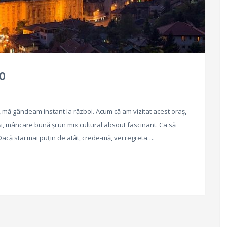
VO
ă gândeam instant la război. Acum că am vizitat acest oraș,
, mâncare bună și un mix cultural absout fascinant. Ca să
 Dacă stai mai puțin de atât, crede-mă, vei regreta….