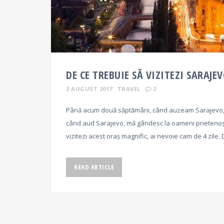
DE CE TREBUIE SĂ VIZITEZI SARAJE
2 AUGUST 2017
TRAVEL
2
Până acum două săptămâni, când auzeam Sarajevo, m
când aud Sarajevo, mă gândesc la oameni prietenoși
vizitezi acest oraș magnific, ai nevoie cam de 4 zile.
READ ARTICLE