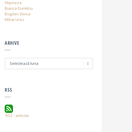
Filipineza
Bianca Dumitriu
Bogdan Stoica
Mihai Ursu
ARHIVE
A
r
h
i
v
e
RSS
RSS - articole