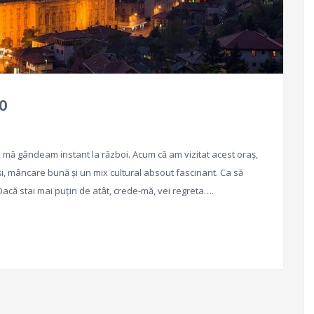
VO
ă gândeam instant la război. Acum că am vizitat acest oraș,
, mâncare bună și un mix cultural absout fascinant. Ca să
 Dacă stai mai puțin de atât, crede-mă, vei regreta….