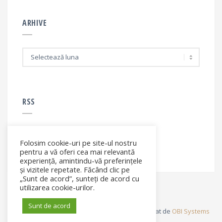
ARHIVE
A
r
h
i
v
e
RSS
Folosim cookie-uri pe site-ul nostru
RSS - articole
pentru a vă oferi cea mai relevantă
experiență, amintindu-vă preferințele
și vizitele repetate. Făcând clic pe
„Sunt de acord”, sunteți de acord cu
utilizarea cookie-urilor.
Sunt de acord
© Elena Filip. All rights reserved ® - Site dezvoltat de
OBI Systems