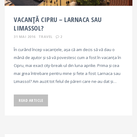
VACANȚĂ CIPRU – LARNACA SAU
LIMASSOL?
31 MAI 2016
TRAVEL
2
În curând încep vacanțele, așa că am decis să vă dau o
mână de ajutor și să vă povestesc cum a fost în vacanța în
Cipru, mai exact city-break-ul din luna aprilie. Prima și cea
mai grea întrebare pentru mine și fete a fost: Larnaca sau
Limassol? Am auzit tot felul de păreri care ne-au dat și…
READ ARTICLE