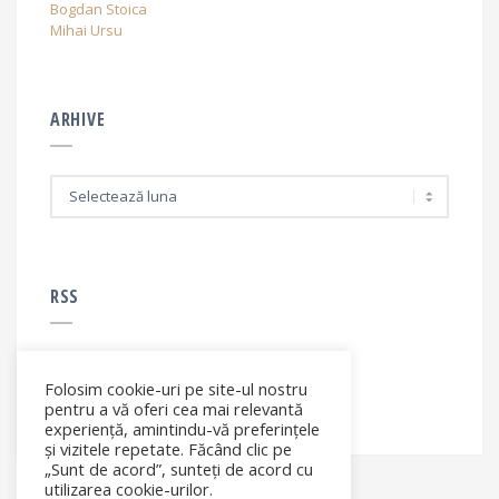
Bogdan Stoica
Mihai Ursu
ARHIVE
A
r
h
i
v
e
RSS
Folosim cookie-uri pe site-ul nostru
RSS - articole
pentru a vă oferi cea mai relevantă
experiență, amintindu-vă preferințele
și vizitele repetate. Făcând clic pe
„Sunt de acord”, sunteți de acord cu
utilizarea cookie-urilor.