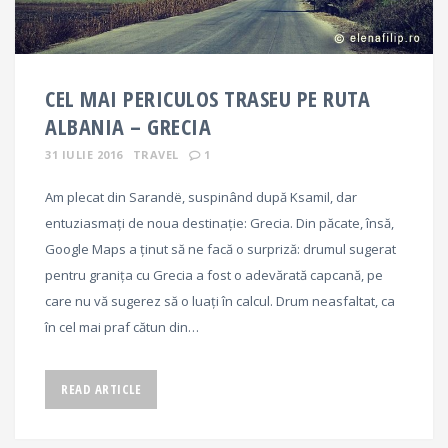
CEL MAI PERICULOS TRASEU PE RUTA
ALBANIA – GRECIA
31 IULIE 2016
TRAVEL
1
Am plecat din Sarandë, suspinând după Ksamil, dar
entuziasmați de noua destinație: Grecia. Din păcate, însă,
Google Maps a ținut să ne facă o surpriză: drumul sugerat
pentru granița cu Grecia a fost o adevărată capcană, pe
care nu vă sugerez să o luați în calcul. Drum neasfaltat, ca
în cel mai praf cătun din…
READ ARTICLE