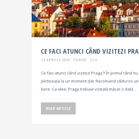
CE FACI ATUNCI CÂND VIZITEZI PR
13 APRILIE 2016
TRAVEL
0
Ce faci atunci când vizitezi Praga?! În primul rând nu
plictiseala la un moment dat. Recomand călduros un ci
bere. Ca idee, Praga trebuie vizitată măcar o dată…
READ ARTICLE