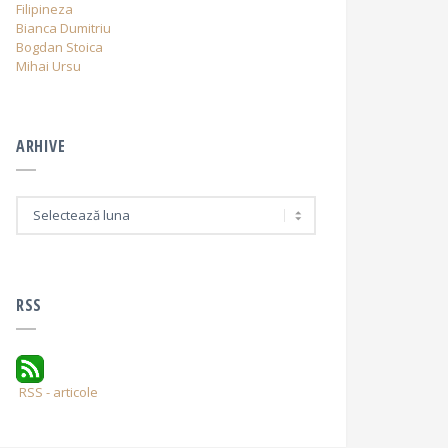
Filipineza
Bianca Dumitriu
Bogdan Stoica
Mihai Ursu
ARHIVE
A
r
h
i
v
e
RSS
RSS - articole