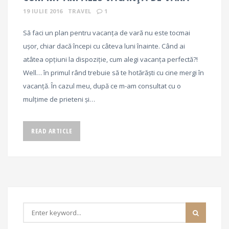
19 IULIE 2016
TRAVEL
1
Să faci un plan pentru vacanța de vară nu este tocmai
ușor, chiar dacă începi cu câteva luni înainte. Când ai
atâtea opțiuni la dispoziție, cum alegi vacanța perfectă?!
Well… în primul rând trebuie să te hotărăști cu cine mergi în
vacanță. În cazul meu, după ce m-am consultat cu o
mulțime de prieteni și…
READ ARTICLE