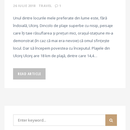
26 IULIE 2018
TRAVEL
1
Unul dintre locurile mele preferate din lume este, fără
îndoială, Ulcinj. Dincolo de plaje superbe cu nisip, peisaje
care îți taie răsuflarea și prețuri mici, orașul-stațiune mi-a
demonstrat (în caz că mai era nevoie) că omul sfințește
locul. Dar să începem povestea cu începutul. Plajele din
Ulcinj Ulcinj are 18 km de plajă, dintre care 14,4…
READ ARTICLE