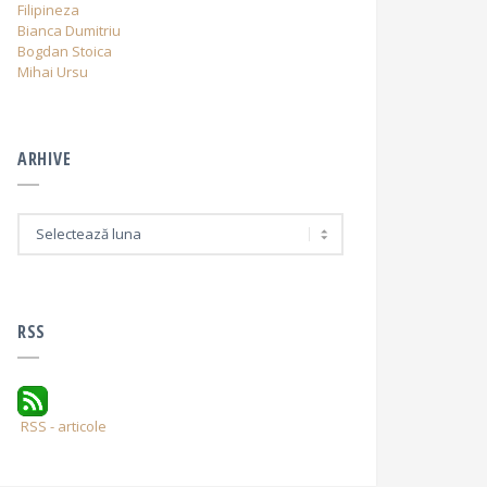
Filipineza
Bianca Dumitriu
Bogdan Stoica
Mihai Ursu
ARHIVE
A
r
h
i
v
e
RSS
RSS - articole