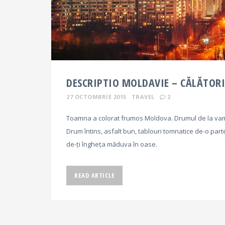
DESCRIPTIO MOLDAVIE – CĂLĂTORI
27 OCTOMBRIE 2015
TRAVEL
2
Toamna a colorat frumos Moldova. Drumul de la vama
Drum întins, asfalt bun, tablouri tomnatice de-o parte 
de-ți îngheța măduva în oase.
READ ARTICLE