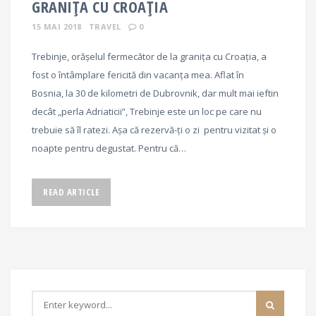
GRANIȚA CU CROAȚIA
15 MAI 2018
TRAVEL
0
Trebinje, orășelul fermecător de la granița cu Croația, a
fost o întâmplare fericită din vacanța mea. Aflat în
Bosnia, la 30 de kilometri de Dubrovnik, dar mult mai ieftin
decât „perla Adriaticii”, Trebinje este un loc pe care nu
trebuie să îl ratezi. Așa că rezervă-ți o zi pentru vizitat și o
noapte pentru degustat. Pentru că…
READ ARTICLE