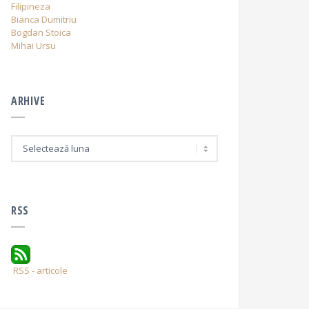
Filipineza
Bianca Dumitriu
Bogdan Stoica
Mihai Ursu
ARHIVE
A
r
h
i
v
e
RSS
RSS - articole