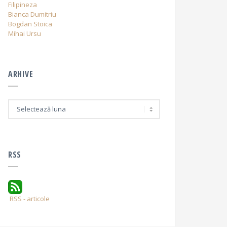
Filipineza
Bianca Dumitriu
Bogdan Stoica
Mihai Ursu
ARHIVE
A
r
h
i
v
e
RSS
RSS - articole