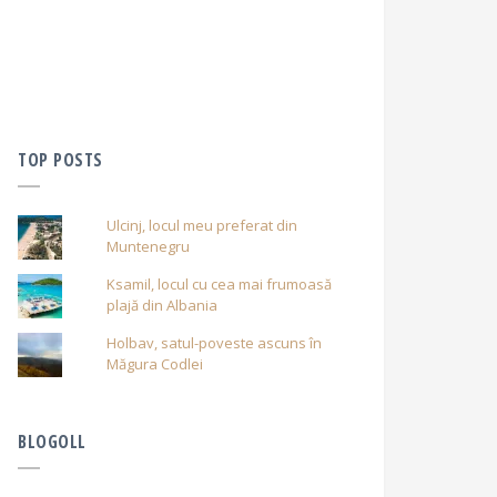
TOP POSTS
Ulcinj, locul meu preferat din
Muntenegru
Ksamil, locul cu cea mai frumoasă
plajă din Albania
Holbav, satul-poveste ascuns în
Măgura Codlei
BLOGOLL