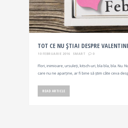
TOT CE NU ȘTIAI DESPRE VALENTIN
10 FEBRUARIE 2016
SMART
0
Flori, inimioare, ursuleți, kitsch-uri, bla bla, bla. N
care nu ne aparține, ar fi bine să știm câte ceva desp
READ ARTICLE