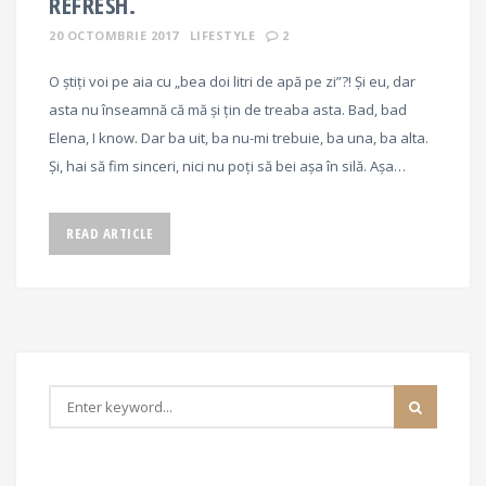
REFRESH.
20 OCTOMBRIE 2017
LIFESTYLE
2
O știți voi pe aia cu „bea doi litri de apă pe zi”?! Și eu, dar
asta nu înseamnă că mă și țin de treaba asta. Bad, bad
Elena, I know. Dar ba uit, ba nu-mi trebuie, ba una, ba alta.
Și, hai să fim sinceri, nici nu poți să bei așa în silă. Așa…
READ ARTICLE