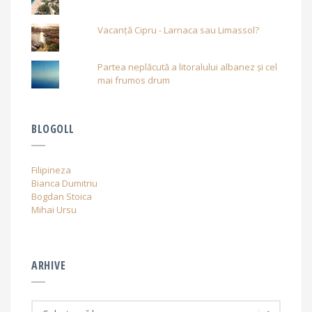
Vacanță Cipru - Larnaca sau Limassol?
Partea neplăcută a litoralului albanez și cel
mai frumos drum
BLOGOLL
Filipineza
Bianca Dumitriu
Bogdan Stoica
Mihai Ursu
ARHIVE
A