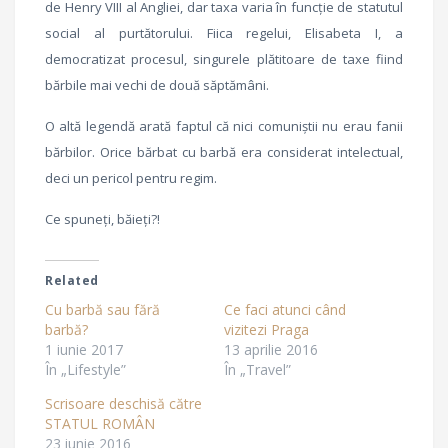
de Henry VIII al Angliei, dar taxa varia în funcţie de statutul
social al purtătorului. Fiica regelui, Elisabeta I, a
democratizat procesul, singurele plătitoare de taxe fiind
bărbile mai vechi de două săptămâni.
O altă legendă arată faptul că nici comuniştii nu erau fanii
bărbilor. Orice bărbat cu barbă era considerat intelectual,
deci un pericol pentru regim.
Ce spuneţi, băieţi?!
Related
Cu barbă sau fără
Ce faci atunci când
barbă?
vizitezi Praga
1 iunie 2017
13 aprilie 2016
În „Lifestyle”
În „Travel”
Scrisoare deschisă către
STATUL ROMÂN
23 iunie 2016