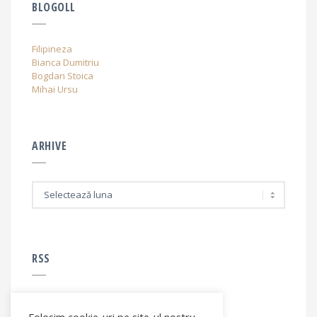
BLOGOLL
Filipineza
Bianca Dumitriu
Bogdan Stoica
Mihai Ursu
ARHIVE
A
r
h
i
v
e
RSS