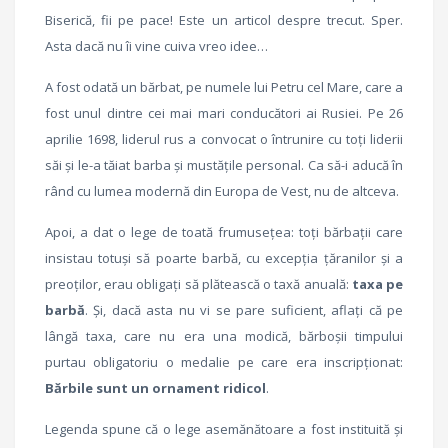
Biserică, fii pe pace! Este un articol despre trecut. Sper.
Asta dacă nu îi vine cuiva vreo idee…
A fost odată un bărbat, pe numele lui Petru cel Mare, care a
fost unul dintre cei mai mari conducători ai Rusiei. Pe 26
aprilie 1698, liderul rus a convocat o întrunire cu toţi liderii
săi şi le-a tăiat barba şi mustăţile personal. Ca să-i aducă în
rând cu lumea modernă din Europa de Vest, nu de altceva.
Apoi, a dat o lege de toată frumuseţea: toţi bărbaţii care
insistau totuşi să poarte barbă, cu excepţia ţăranilor şi a
preoţilor, erau obligaţi să plătească o taxă anuală:
taxa pe
barbă
. Şi, dacă asta nu vi se pare suficient, aflaţi că pe
lângă taxa, care nu era una modică, bărboşii timpului
purtau obligatoriu o medalie pe care era inscripţionat:
Bărbile sunt un ornament ridicol
.
Legenda spune că o lege asemănătoare a fost instituită şi