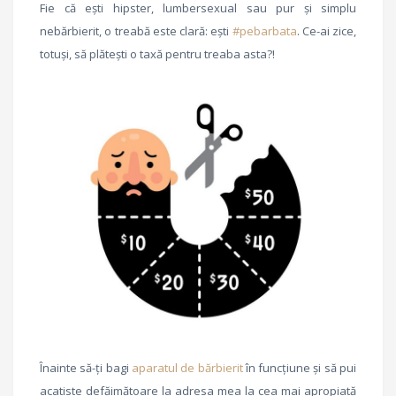
Fie că eşti hipster, lumbersexual sau pur şi simplu
nebărbierit, o treabă este clară: eşti
#pebarbata
. Ce-ai zice,
totuşi, să plăteşti o taxă pentru treaba asta?!
Înainte să-ţi bagi
aparatul de bărbierit
în funcţiune şi să pui
acatiste defăimătoare la adresa mea la cea mai apropiată