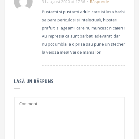
31 august 2020 at 17:36
Răspunde
Pustachi si pustachi adulti care isi lasa barbi
sa para periculosi si intelectuali, hipsteri
prafuiti si ageamii care nu muncesc nicaieri !
Au impresia ca sunt barbati adevarati dar
nu pot umbla la o priza sau pune un stecher
la veioza mea! Vai de mama lor!
LASĂ UN RĂSPUNS