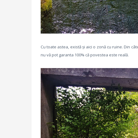
Cu toate astea, există și aici o zonă cu ruine. Din câ
nu vă pot garanta 100% că povestea este reală.