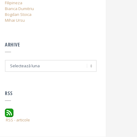
Filipineza
Bianca Dumitriu
Bogdan Stoica
Mihai Ursu
ARHIVE
A
r
h
i
v
e
RSS
RSS - articole