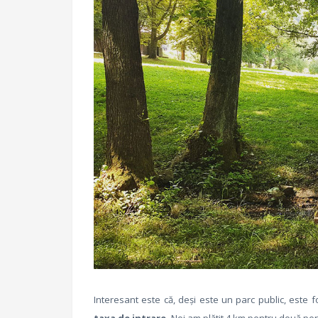
Interesant este că, deși este un parc public, este foar
taxa de intrare.
Noi am plătit 4 km pentru două pe