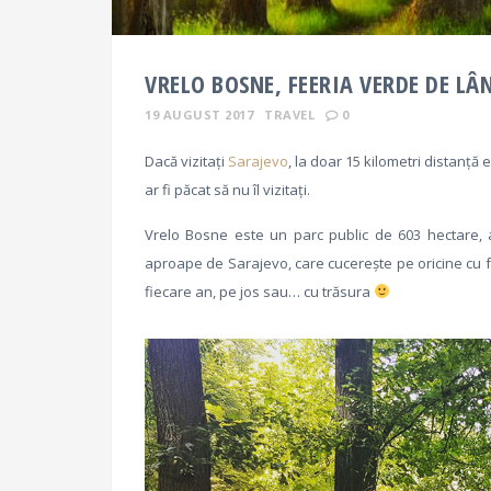
VRELO BOSNE, FEERIA VERDE DE LÂ
19 AUGUST 2017
TRAVEL
0
Dacă vizitați
Sarajevo
, la doar 15 kilometri distanță 
ar fi păcat să nu îl vizitați.
Vrelo Bosne este un parc public de 603 hectare, af
aproape de Sarajevo, care cucerește pe oricine cu fr
fiecare an, pe jos sau… cu trăsura