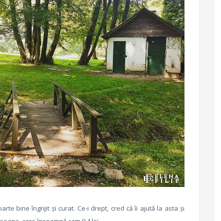
te bine îngrijit și curat. Ce-i drept, cred că îi ajută la asta și
rsoane, care înseamnă cam 9,4 lei.