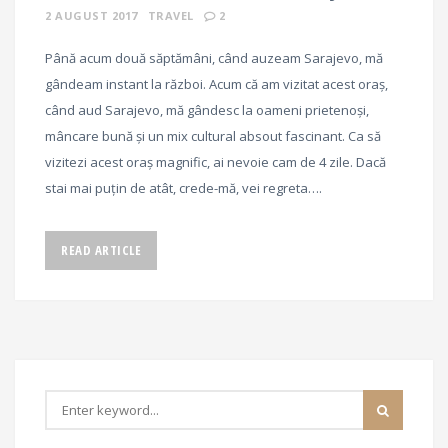
2 AUGUST 2017
TRAVEL
2
Până acum două săptămâni, când auzeam Sarajevo, mă
gândeam instant la război. Acum că am vizitat acest oraș,
când aud Sarajevo, mă gândesc la oameni prietenoși,
mâncare bună și un mix cultural absout fascinant. Ca să
vizitezi acest oraș magnific, ai nevoie cam de 4 zile. Dacă
stai mai puțin de atât, crede-mă, vei regreta….
READ ARTICLE