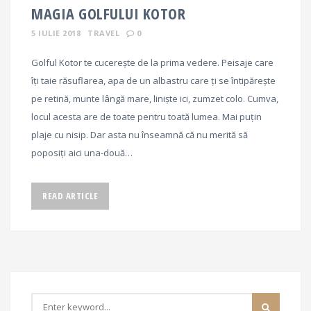
MAGIA GOLFULUI KOTOR
5 IULIE 2018
TRAVEL
0
Golful Kotor te cucerește de la prima vedere. Peisaje care
îți taie răsuflarea, apa de un albastru care ți se întipărește
pe retină, munte lângă mare, liniște ici, zumzet colo. Cumva,
locul acesta are de toate pentru toată lumea. Mai puțin
plaje cu nisip. Dar asta nu înseamnă că nu merită să
poposiți aici una-două…
READ ARTICLE