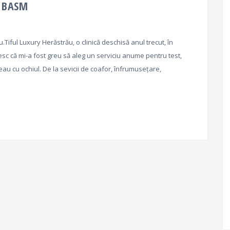
L BASM
.Tiful Luxury Herăstrău, o clinică deschisă anul trecut, în
c că mi-a fost greu să aleg un serviciu anume pentru test,
eau cu ochiul. De la sevicii de coafor, înfrumusețare,