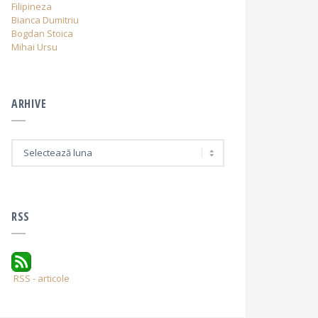
Filipineza
Bianca Dumitriu
Bogdan Stoica
Mihai Ursu
ARHIVE
A
r
h
i
v
e
RSS
RSS - articole