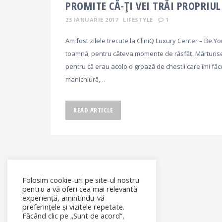
PROMITE CĂ-ȚI VEI TRĂI PROPRIU
23 IANUARIE 2017
LIFESTYLE
1
Am fost zilele trecute la CliniQ Luxury Center – Be.You
toamnă, pentru câteva momente de răsfăț. Mărturises
pentru că erau acolo o groază de chestii care îmi făc
manichiură,…
READ ARTICLE
Folosim cookie-uri pe site-ul nostru
pentru a vă oferi cea mai relevantă
experiență, amintindu-vă
preferințele și vizitele repetate.
Făcând clic pe „Sunt de acord”,