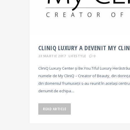
CLINIQ LUXURY A DEVENIT MY CLI
23 MARTIE 2017
LIFESTYLE
0
CliniQ Luxury Center și Be.You.Tiful Luxury Herăstră
numele de My CliniQ – Creator of Beauty, din dorința de
din domeniul frumuseții s-au reunit în același centru
denumit de echipa…
READ ARTICLE