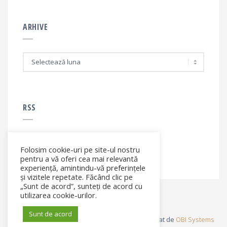
ARHIVE
A
r
h
i
v
e
RSS
Folosim cookie-uri pe site-ul nostru
RSS - articole
pentru a vă oferi cea mai relevantă
experiență, amintindu-vă preferințele
și vizitele repetate. Făcând clic pe
„Sunt de acord”, sunteți de acord cu
utilizarea cookie-urilor.
Sunt de acord
© Elena Filip. All rights reserved ® - Site dezvoltat de
OBI Systems