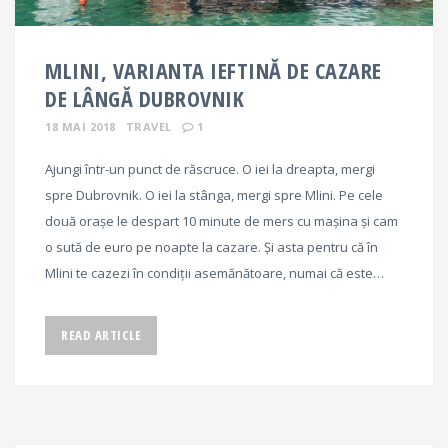
MLINI, VARIANTA IEFTINĂ DE CAZARE
DE LÂNGĂ DUBROVNIK
18 MAI 2018
TRAVEL
1
Ajungi într-un punct de răscruce. O iei la dreapta, mergi
spre Dubrovnik. O iei la stânga, mergi spre Mlini. Pe cele
două orașe le despart 10 minute de mers cu mașina și cam
o sută de euro pe noapte la cazare. Și asta pentru că în
Mlini te cazezi în condiții asemănătoare, numai că este…
READ ARTICLE