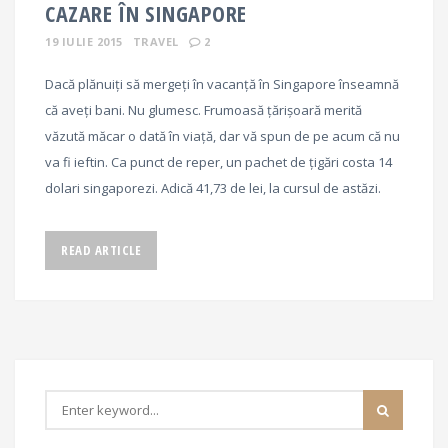
CAZARE ÎN SINGAPORE
19 IULIE 2015
TRAVEL
2
Dacă plănuiți să mergeți în vacanță în Singapore înseamnă
că aveți bani. Nu glumesc. Frumoasă țărișoară merită
văzută măcar o dată în viață, dar vă spun de pe acum că nu
va fi ieftin. Ca punct de reper, un pachet de țigări costa 14
dolari singaporezi. Adică 41,73 de lei, la cursul de astăzi.
READ ARTICLE