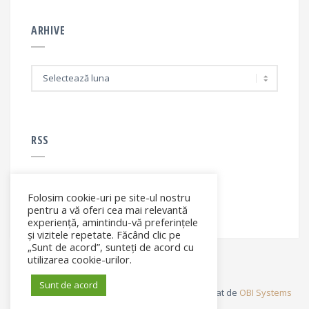
ARHIVE
A
r
h
i
v
e
RSS
Folosim cookie-uri pe site-ul nostru
RSS - articole
pentru a vă oferi cea mai relevantă
experiență, amintindu-vă preferințele
și vizitele repetate. Făcând clic pe
„Sunt de acord”, sunteți de acord cu
utilizarea cookie-urilor.
Sunt de acord
© Elena Filip. All rights reserved ® - Site dezvoltat de
OBI Systems