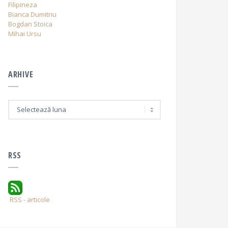
Filipineza
Bianca Dumitriu
Bogdan Stoica
Mihai Ursu
ARHIVE
A
r
h
i
v
e
RSS
RSS - articole