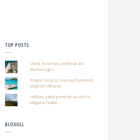
TOP POSTS
Ulcinj, locul meu preferat din
Muntenegru
Ksamil, locul cu cea mai frumoasă
plajă din Albania
Holbav, satul-poveste ascuns în
Măgura Codlei
BLOGOLL