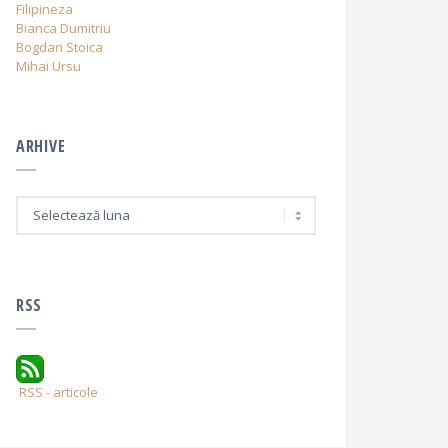
Filipineza
Bianca Dumitriu
Bogdan Stoica
Mihai Ursu
ARHIVE
A
r
h
i
v
e
RSS
RSS - articole