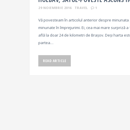
29 NOIEMBRIE 2016
TRAVEL
1
Vă povesteam în articolul anterior despre minunata 
minunate în împrejurimi. Ei, cea mai mare surpriză a
află la doar 24 de kilometri de Brașov. Deși harta es
partea…
READ ARTICLE