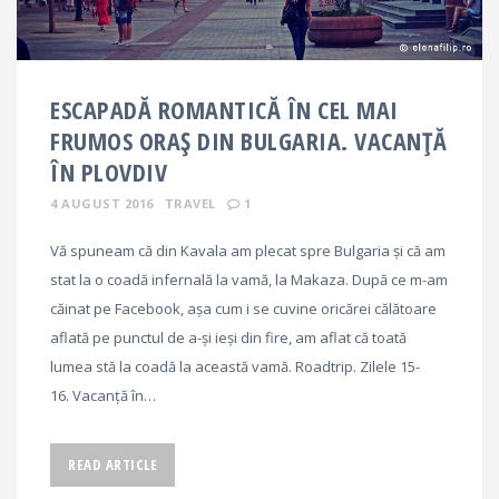
ESCAPADĂ ROMANTICĂ ÎN CEL MAI
FRUMOS ORAȘ DIN BULGARIA. VACANȚĂ
ÎN PLOVDIV
4 AUGUST 2016
TRAVEL
1
Vă spuneam că din Kavala am plecat spre Bulgaria și că am
stat la o coadă infernală la vamă, la Makaza. După ce m-am
căinat pe Facebook, așa cum i se cuvine oricărei călătoare
aflată pe punctul de a-și ieși din fire, am aflat că toată
lumea stă la coadă la această vamă. Roadtrip. Zilele 15-
16. Vacanță în…
READ ARTICLE