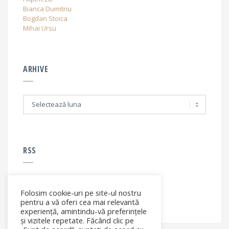
Bianca Dumitriu
Bogdan Stoica
Mihai Ursu
ARHIVE
A
r
h
i
v
e
RSS
Folosim cookie-uri pe site-ul nostru
RSS - articole
pentru a vă oferi cea mai relevantă
experiență, amintindu-vă preferințele
și vizitele repetate. Făcând clic pe