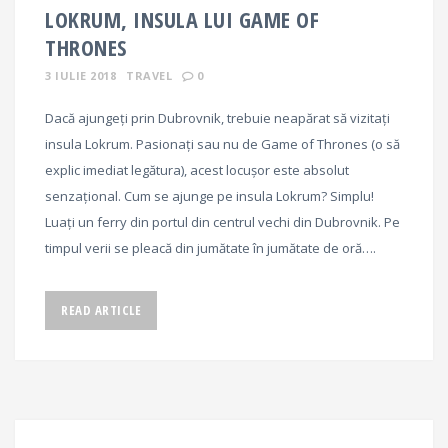
LOKRUM, INSULA LUI GAME OF
THRONES
3 IULIE 2018
TRAVEL
0
Dacă ajungeți prin Dubrovnik, trebuie neapărat să vizitați
insula Lokrum. Pasionați sau nu de Game of Thrones (o să
explic imediat legătura), acest locușor este absolut
senzațional. Cum se ajunge pe insula Lokrum? Simplu!
Luați un ferry din portul din centrul vechi din Dubrovnik. Pe
timpul verii se pleacă din jumătate în jumătate de oră….
READ ARTICLE