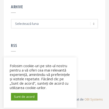
ARHIVE
A
r
h
i
v
e
RSS
Folosim cookie-uri pe site-ul nostru
RSS - articole
pentru a vă oferi cea mai relevantă
experiență, amintindu-vă preferințele
și vizitele repetate. Făcând clic pe
„Sunt de acord”, sunteți de acord cu
utilizarea cookie-urilor.
Sunt de acord
© Elena Filip. All rights reserved ® - Site dezvoltat de
OBI Systems